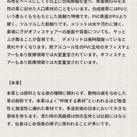
布地をベースにしてその上に合成樹脂を塗り、表面積のみを天
然の革に似せた人口素材のことをいいます。合成皮革にはPUと
いう柔らくもちもちとした肌触り特徴です。PVC表面がPUより
硬く、ツルツルした肌触りです。メリットは水や汚れに強く、
夏場に汗がオフィスチェアーの座面や背面についても、サッと
ふき取ることが容易です。 デメリットは長時間座っていると
蒸れやすくなります。耐アルコール性のPVC生地のオフィスチェ
アーもあり医療現場では大変重宝されています。オフィスチェ
アーもあり医療現場では大変重宝されています。
【本革】
本革とは原料となる皮の種類に関わらず、動物の皮をなめした
革の総称です。本革はよく“呼吸する素材”といわれるほど吸湿
性と放湿性に優れた素材です。多湿気候の日本において大きな
意味を持ちます。見た時の高級感は他の生地とは比較にはなら
ず、社長はじめ役員の椅子に使われることが多いです。